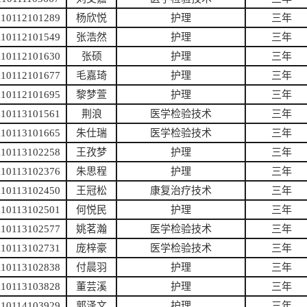
110112101289
杨欣悦
护理
三年
110112101549
张浩然
护理
三年
110112101630
张硕
护理
三年
110112101677
毛嘉琦
护理
三年
110112101695
黎梦萱
护理
三年
110113101561
荆浪
医学检验技术
三年
110113101665
朱仕瑞
医学检验技术
三年
110113102258
王孜梦
护理
三年
110113102376
朱思程
护理
三年
110113102450
王冠松
康复治疗技术
三年
110113102501
何悦民
护理
三年
110113102577
姚茗瀚
医学检验技术
三年
110113102731
庞梓豪
医学检验技术
三年
110113102838
付晨羽
护理
三年
110113103828
董芸溪
护理
三年
110114103929
郭泽文
护理
三年