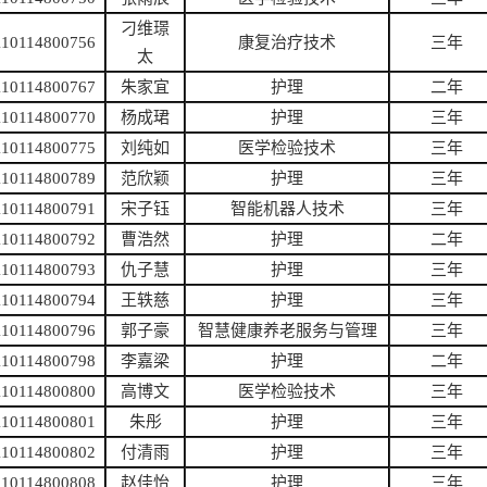
刁维璟
110114800756
康复治疗技术
三年
太
110114800767
朱家宜
护理
二年
110114800770
杨成珺
护理
三年
110114800775
刘纯如
医学检验技术
三年
110114800789
范欣颖
护理
三年
110114800791
宋子钰
智能机器人技术
三年
110114800792
曹浩然
护理
二年
110114800793
仇子慧
护理
三年
110114800794
王轶慈
护理
三年
110114800796
郭子豪
智慧健康养老服务与管理
三年
110114800798
李嘉梁
护理
二年
110114800800
高博文
医学检验技术
三年
110114800801
朱彤
护理
三年
110114800802
付清雨
护理
三年
110114800808
赵佳怡
护理
三年