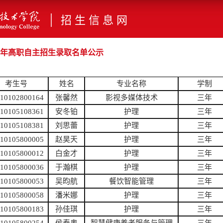
|
招 生 信 息 网
26年高职自主招生录取名单公示
考生号
姓名
专业名称
学制
110102800164
张馨然
影视多媒体技术
三年
110105108361
安冬铂
护理
三年
110105108381
刘思蕾
护理
三年
110105800005
赵昊天
护理
三年
110105800012
白金才
护理
三年
110105800036
于瀚棋
护理
三年
110105800053
吴昀航
餐饮智能管理
三年
110105800058
潘米娜
护理
三年
110105800183
孙佳琪
护理
三年