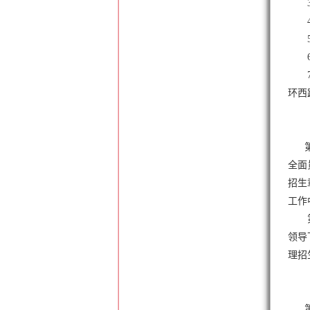
环西
第五
全面
招生
工作
领导
理招
第七