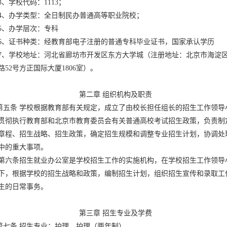
3、学校代码：1113；
4、办学类型：全日制民办普通高等职业院校；
5、办学层次：专科
6、证书种类：经教育部电子注册的普通专科毕业证书，国家承认学历
7、学校地址：河北省廊坊市开发区东方大学城（注册地址：北京市海淀
路52号方正国际大厦1806室）。
第二章 组织机构及职责
条 学校根据教育部有关规定，成立了由校长担任组长的招生工作领导
贯彻执行教育部和北京市教育委员会有关普通高校考试招生政策，负责制
章程、招生战略、招生政策，确定招生规模和调整专业招生计划，协调处
中的重大事项。
第六条招生就业办公室是学校招生工作的实施机构，在学校招生工作领导
下，根据学校的招生战略和政策，编制招生计划，组织招生宣传和录取工
生的日常事务。
第三章 招生专业及学费
条 招生专业：护理、护理（两年制）。