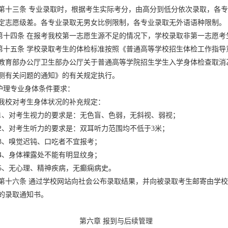
第十三条 专业录取时，根据考生实际考分，由高分到低分依次录取，各
定志愿级差。各专业录取无男女比例限制，各专业录取无外语语种限制。
四条 在报考我校第一志愿生源不足的情况下，学校录取非第一志愿考
五条 学校录取考生的体检标准按照《普通高等学校招生体检工作指导
教育部办公厅卫生部办公厅关于普通高等学院招生学生入学身体检查取消
测有关问题的通知》的有关规定执行。
理专业身体条件要求：
我校对考生身体状况的补充规定：
1、对考生视力的要求是：无色盲、色弱，无斜视、弱视；
2、对考生听力的要求是：双耳听力范围均不低于3米；
3、嗅觉迟钝、口吃者不宜报考；
4、身体裸露处不能有明显纹身；
5、无心理、精神疾病，无癫痫病史。
第十六条 通过学校网站向社会公布录取结果，并向被录取考生邮寄由学
的录取通知书。
第六章 报到与后续管理