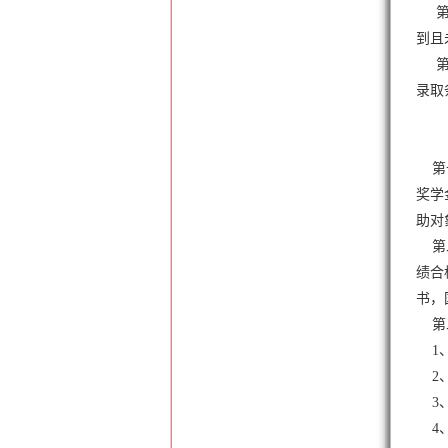
第十
到且
第十
录取
第十
奖学
助对
第二
绩合
书，
第二
1、招
2、传
3、网
4、E