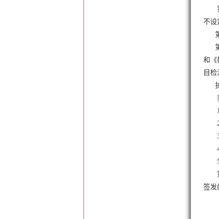
不设
第十
第十
和《
目检
护
签发