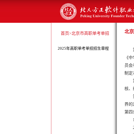
北京
首页
>北京市高职单考单招
2025年高职单考单招招生章程
《中
员会
制定
核、
界的
第四