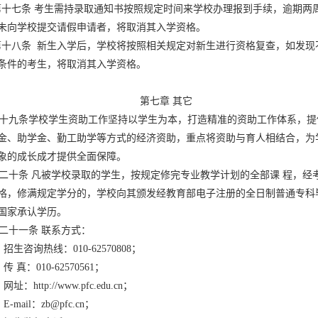
七条 考生需持录取通知书按照规定时间来学校办理报到手续，逾期两
未向学校提交请假申请者，将取消其入学资格。
八条 新生入学后，学校将按照相关规定对新生进行资格复查，如发现
条件的考生，将取消其入学资格。
第七章 其它
九条学校学生资助工作坚持以学生为本，打造精准的资助工作体系，提
金、助学金、勤工助学等方式的经济资助，重点将资助与育人相结合，为
象的成长成才提供全面保障。
十条 凡被学校录取的学生，按规定修完专业教学计划的全部课 程，经
格，修满规定学分的，学校向其颁发经教育部电子注册的全日制普通专科
国家承认学历。
十一条 联系方式：
生咨询热线：010-62570808；
 真：010-62570561；
址：http://www.pfc.edu.cn；
-mail：zb@pfc.cn；