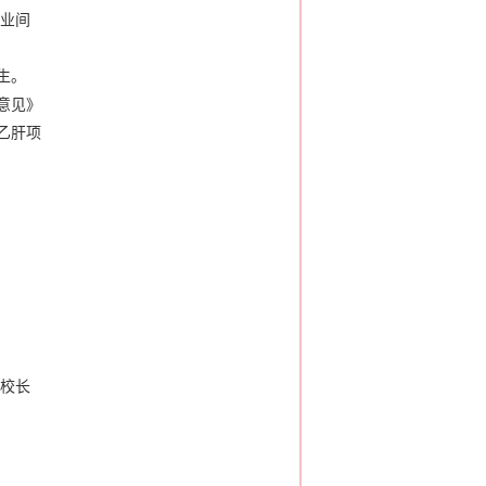
专业间
生。
意见》
乙肝项
校校长