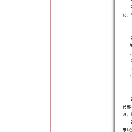
费：3
第十
1、
3、
4、
育部
则，
录取