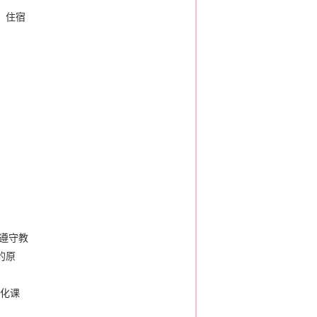
年；住宿
格遵守教
的原
文化课