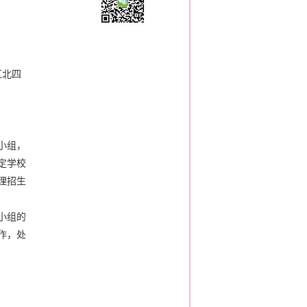
区北四
小组，
定学校
理招生
小组的
作，处