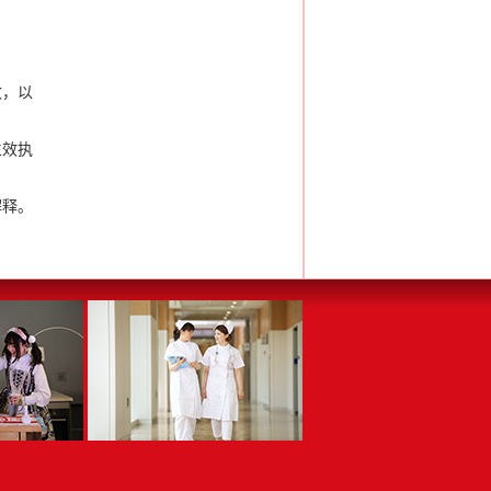
致，以
生效执
解释。