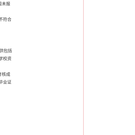
周未报
不符合
供包括
学校资
考核成
毕业证